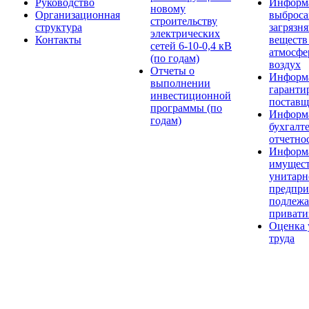
Руководство
Информ
новому
Организационная
выброса
строительству
структура
загрязн
электрических
Контакты
веществ
сетей 6-10-0,4 кВ
атмосф
(по годам)
воздух
Отчеты о
Информ
выполнении
гарант
инвестиционной
поставщ
программы (по
Информ
годам)
бухгалт
отчетно
Информ
имущес
унитарн
предпри
подлеж
привати
Оценка 
труда