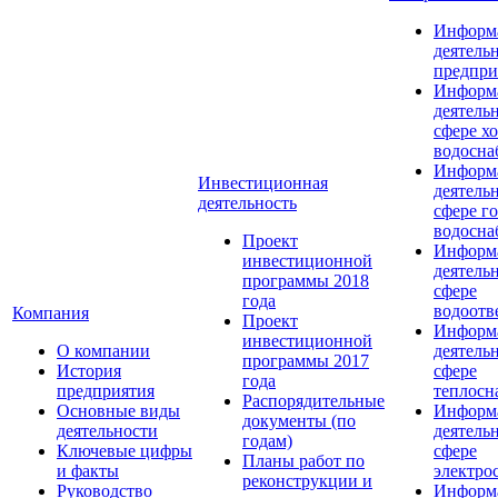
Информ
деятель
предпри
Информ
деятель
сфере х
водосна
Информ
Инвестиционная
деятель
деятельность
сфере г
водосна
Проект
Информ
инвестиционной
деятель
программы 2018
сфере
года
водоотв
Компания
Проект
Информ
инвестиционной
О компании
деятель
программы 2017
История
сфере
года
предприятия
теплосн
Распорядительные
Основные виды
Информ
документы (по
деятельности
деятель
годам)
Ключевые цифры
сфере
Планы работ по
и факты
электро
реконструкции и
Руководство
Информ