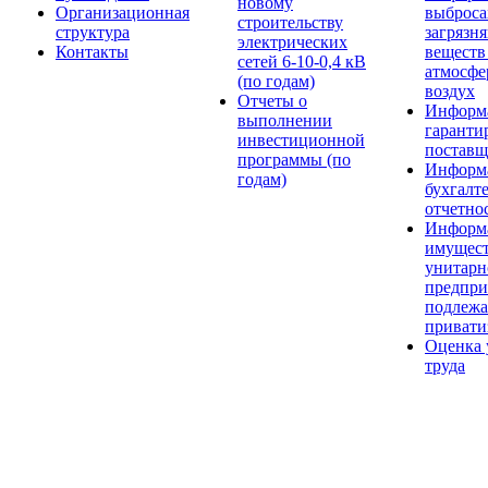
новому
Организационная
выброса
строительству
структура
загрязн
электрических
Контакты
веществ
сетей 6-10-0,4 кВ
атмосф
(по годам)
воздух
Отчеты о
Информ
выполнении
гарант
инвестиционной
поставщ
программы (по
Информ
годам)
бухгалт
отчетно
Информ
имущес
унитарн
предпри
подлеж
привати
Оценка 
труда