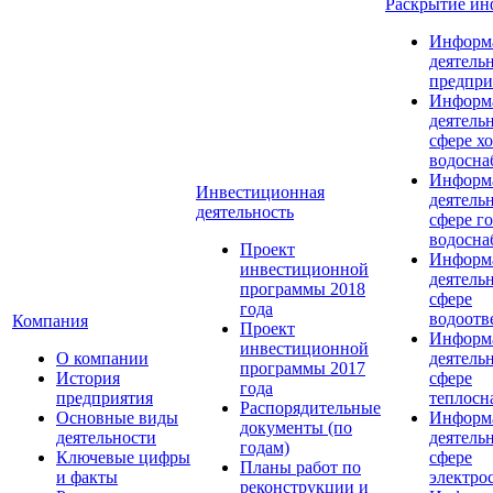
Раскрытие и
Информ
деятель
предпри
Информ
деятель
сфере х
водосна
Информ
Инвестиционная
деятель
деятельность
сфере г
водосна
Проект
Информ
инвестиционной
деятель
программы 2018
сфере
года
водоотв
Компания
Проект
Информ
инвестиционной
О компании
деятель
программы 2017
История
сфере
года
предприятия
теплосн
Распорядительные
Основные виды
Информ
документы (по
деятельности
деятель
годам)
Ключевые цифры
сфере
Планы работ по
и факты
электро
реконструкции и